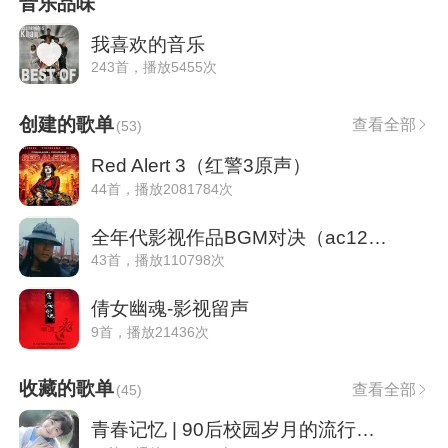
音乐品味
我喜欢的音乐
243首，播放5455次
创建的歌单
查看全部
(
53
)
Red Alert 3（红警3原声）
44首，播放2081784次
全年代影视作品BGM对决（ac1261610）
43首，播放110798次
倩女幽魂-影视留声
9首，播放21436次
收藏的歌单
查看全部
(
45
)
青春记忆 | 90后校园岁月的流行歌曲