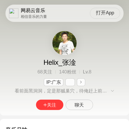
网易云音乐
打开App
相信音乐的力量
Helix_张淦
68
140
8
关注
粉丝
Lv.
IP:广东
看前面黑洞洞，定是那贼巢穴，待俺赶上前去，杀他个干干净净！
关注
聊天