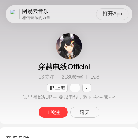
网易云音乐
打开App
相信音乐的力量
穿越电线Official
13
2180
8
关注
粉丝
Lv.
IP:上海
这里是b站UP主 穿越电线，欢迎关注哦~
关注
聊天