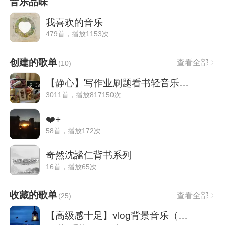
音乐品味
我喜欢的音乐
479首，播放1153次
创建的歌单
查看全部
(
10
)
【静心】写作业刷题看书轻音乐（超长）
3011首，播放817150次
❤️+
58首，播放172次
奇然沈謐仁背书系列
16首，播放65次
收藏的歌单
查看全部
(
25
)
【高级感十足】vlog背景音乐（纯音乐）