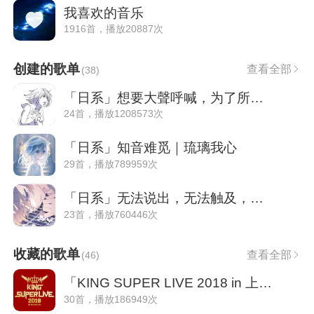
我喜欢的音乐
1916首，播放20887次
创建的歌单
查看全部
(
38
)
「日系」想要大聲呼喊，为了所追求的美好
24首，播放1208573次
「日系」知音难觅｜琉璃我心
29首，播放789959次
「日系」无法说出，无法触及，那份爱恋。
23首，播放760446次
收藏的歌单
查看全部
(
46
)
「KING SUPER LIVE 2018 in 上海」经典回顾
30首，播放186949次