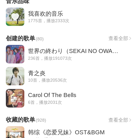
音乐品味
我喜欢的音乐
1775首，播放2333次
创建的歌单
查看全部
(
80
)
世界の終わり（SEKAI NO OWARI）
236首，播放191073次
青之炎
10首，播放20536次
Carol Of The Bells
6首，播放2031次
收藏的歌单
查看全部
(
928
)
韩综《恋爱兄妹》OST&BGM