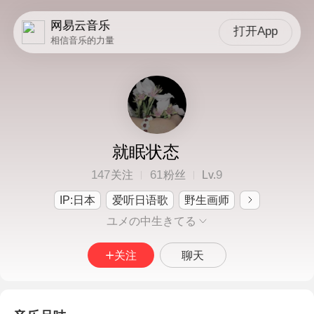
网易云音乐
打开App
相信音乐的力量
就眠状态
147
61
9
关注
粉丝
Lv.
IP:日本
爱听日语歌
野生画师
ユメの中生きてる
关注
聊天