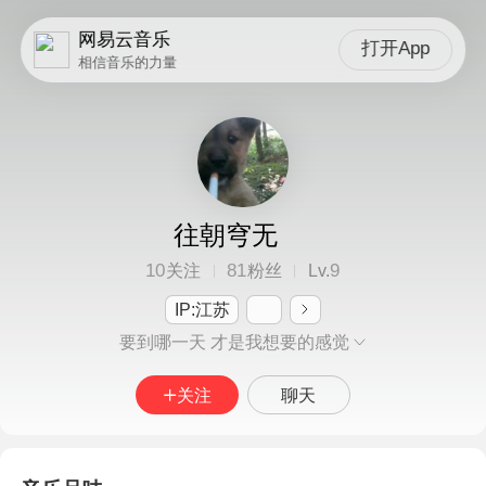
网易云音乐
打开App
相信音乐的力量
往朝穹无
10
81
9
关注
粉丝
Lv.
IP:江苏
要到哪一天 才是我想要的感觉
关注
聊天