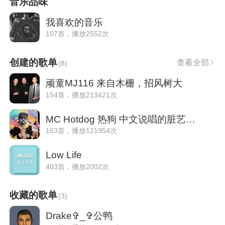
音乐品味
我喜欢的音乐
107首，播放2552次
创建的歌单
查看全部
(
8
)
顽童MJ116 来自木栅，招风树大
154首，播放213421次
MC Hotdog 热狗 中文说唱的脏艺术家
163首，播放121954次
Low Life
403首，播放2002次
收藏的歌单
(
3
)
Drake✞_✞公鸭