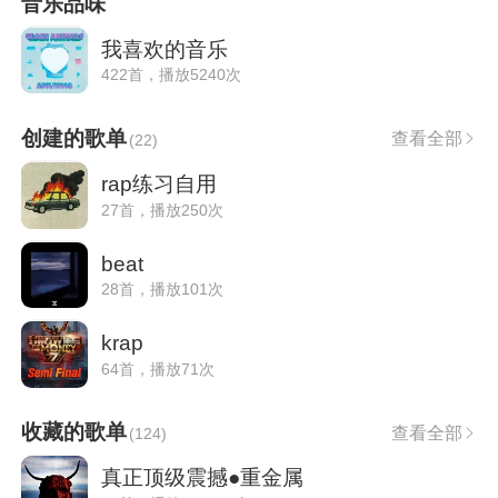
音乐品味
我喜欢的音乐
422首，播放5240次
创建的歌单
查看全部
(
22
)
rap练习自用
27首，播放250次
beat
28首，播放101次
krap
64首，播放71次
收藏的歌单
查看全部
(
124
)
真正顶级震撼●重金属