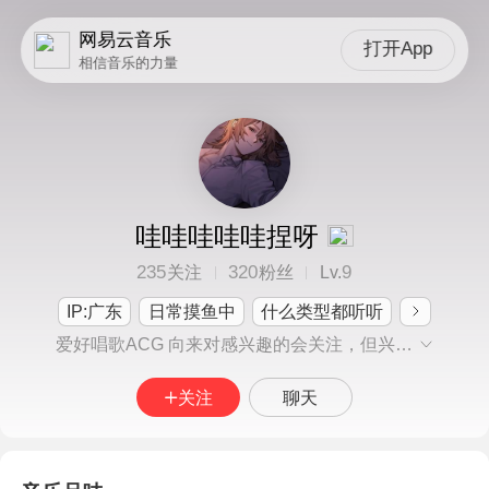
网易云音乐
打开App
相信音乐的力量
哇哇哇哇哇捏呀
235
320
9
关注
粉丝
Lv.
IP:广东
日常摸鱼中
什么类型都听听
爱好唱歌ACG 向来对感兴趣的会关注，但兴趣下去了就会结束，再提起兴趣就再关注的状态
关注
聊天