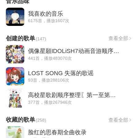
音乐品味
我喜欢的音乐
6175首，播放1607次
创建的歌单
查看全部
(
147
)
偶像星願IDOLiSH7动画音游顺序整理
441首，播放483070次
LOST SONG 失落的歌谣
93首，播放288106次
高校星歌剧顺序整理〖第一至第三部〗
377首，播放267946次
收藏的歌单
查看全部
(
258
)
脸红的思春期全曲收录