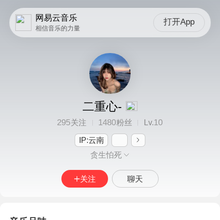
网易云音乐
打开App
相信音乐的力量
二重心-
295
1480
10
关注
粉丝
Lv.
IP:云南
贪生怕死
关注
聊天