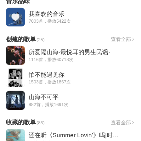
音乐品味
我喜欢的音乐
7003首，播放5422次
创建的歌单
查看全部
(
25
)
所爱隔山海·最悦耳的男生民谣·
1116首，播放60718次
怕不能遇见你
1503首，播放1867次
山海不可平
882首，播放1691次
收藏的歌单
查看全部
(
85
)
还在听《Summer Lovin'》吗|时光雷达