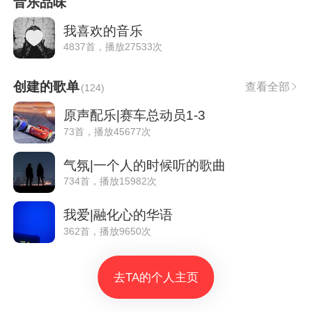
音乐品味
我喜欢的音乐
4837首，播放27533次
创建的歌单
查看全部
(
124
)
原声配乐|赛车总动员1-3
73首，播放45677次
气氛|一个人的时候听的歌曲
734首，播放15982次
我爱|融化心的华语
362首，播放9650次
去TA的个人主页