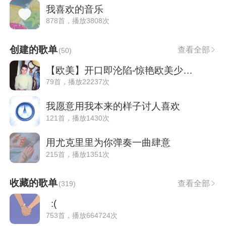
我喜欢的音乐
878首，播放3808次
创建的歌单
查看全部
(
50
)
【欧美】开口即沦陷-惊艳欧美少年音
79首，播放22237次
我愿意用我本来的样子讨人喜欢
121首，播放1430次
用尤克里里为你弹奏一曲肆意
215首，播放1351次
收藏的歌单
查看全部
(
319
)
:(
753首，播放664724次