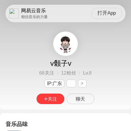
网易云音乐
打开App
相信音乐的力量
v颡子v
68
12
8
关注
粉丝
Lv.
IP:广东
关注
聊天
音乐品味