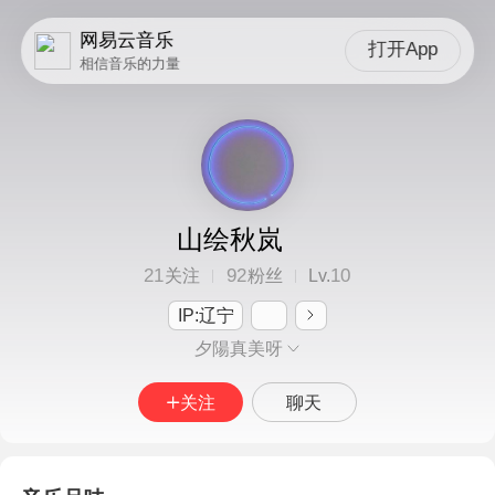
网易云音乐
打开App
相信音乐的力量
山绘秋岚
21
92
10
关注
粉丝
Lv.
IP:辽宁
夕陽真美呀
关注
聊天