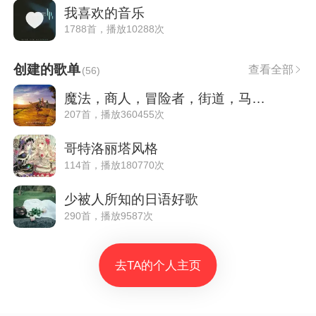
我喜欢的音乐
1788首，播放10288次
创建的歌单
查看全部
(
56
)
魔法，商人，冒险者，街道，马车，酒馆
207首，播放360455次
哥特洛丽塔风格
114首，播放180770次
少被人所知的日语好歌
290首，播放9587次
去TA的个人主页