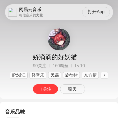
网易云音乐
打开App
相信音乐的力量
娇滴滴的好妖猫
90
160
10
关注
粉丝
Lv.
IP:浙江
轻音乐
民谣
旋律控
东方厨
关注
聊天
音乐品味