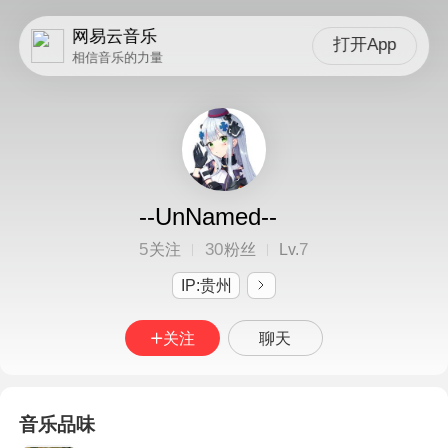
网易云音乐
打开App
相信音乐的力量
--UnNamed--
5
30
7
关注
粉丝
Lv.
IP:贵州
关注
聊天
音乐品味