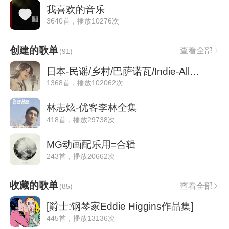
我喜欢的音乐
3640首，播放10276次
创建的歌单
查看全部
(
91
)
日本-民谣/乡村/巴萨诺瓦/Indie-All in One
1368首，播放102062次
林志炫-优客李林全集
418首，播放29738次
MG动画配乐用=合辑
243首，播放20662次
收藏的歌单
查看全部
(
85
)
[爵士:钢琴家Eddie Higgins作品集]
445首，播放13136次