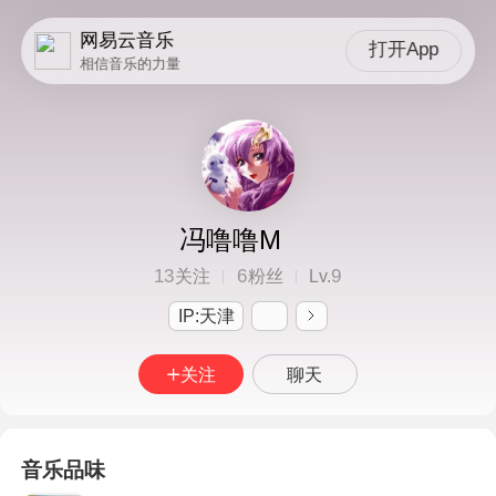
网易云音乐
打开App
相信音乐的力量
冯噜噜M
13
6
9
关注
粉丝
Lv.
IP:天津
关注
聊天
音乐品味