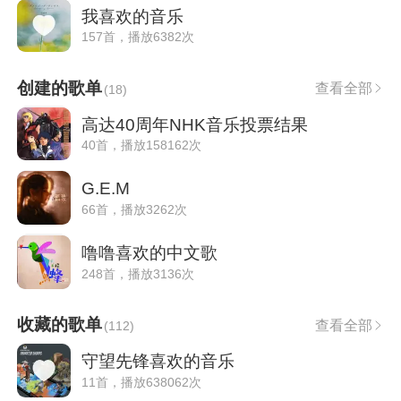
我喜欢的音乐
157首，播放6382次
创建的歌单
查看全部
(
18
)
高达40周年NHK音乐投票结果
40首，播放158162次
G.E.M
66首，播放3262次
噜噜喜欢的中文歌
248首，播放3136次
收藏的歌单
查看全部
(
112
)
守望先锋喜欢的音乐
11首，播放638062次