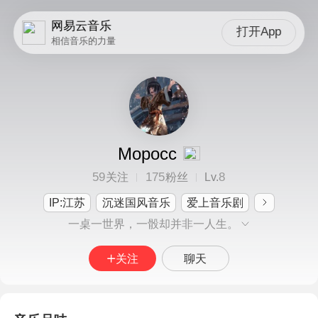
网易云音乐
打开App
相信音乐的力量
Mopocc
59
175
8
关注
粉丝
Lv.
IP:江苏
沉迷国风音乐
爱上音乐剧
一桌一世界，一骰却并非一人生。
关注
聊天