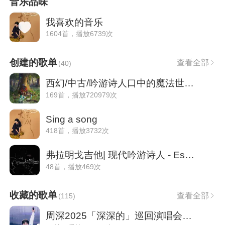
音乐品味
我喜欢的音乐
1604首，播放6739次
创建的歌单
查看全部
(
40
)
西幻/中古/吟游诗人口中的魔法世界幻想之旅
169首，播放720979次
Sing a song
418首，播放3732次
弗拉明戈吉他| 现代吟游诗人 - Estas Tonne
48首，播放469次
收藏的歌单
查看全部
(
115
)
周深2025「深深的」巡回演唱会歌单