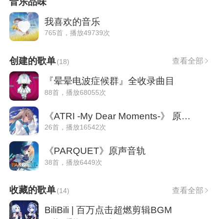
音乐品味
我喜欢的音乐
765首，播放49739次
创建的歌单
查看全部
(
18
)
『晕晕电波症候群』全收录曲目
88首，播放68055次
《ATRI -My Dear Moments-》 原声音轨
26首，播放16542次
《PARQUET》原声音轨
38首，播放6449次
收藏的歌单
查看全部
(
14
)
BiliBili | 百万点击超燃剪辑BGM