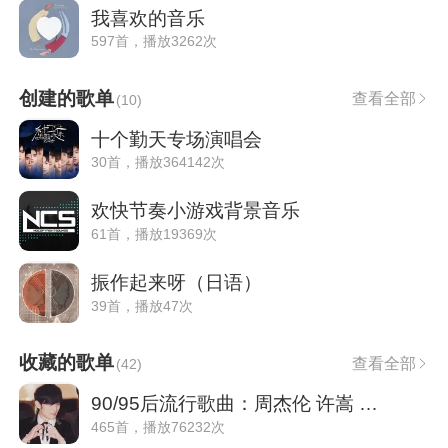
我喜欢的音乐
597首，播放3262次
创建的歌单
查看全部
(
10
)
十个勤天专场演唱会
30首，播放364142次
欢快节奏小游戏背景音乐
61首，播放19369次
振作起来呀（日语）
39首，播放47次
收藏的歌单
查看全部
(
42
)
90/95后流行歌曲：周杰伦 许嵩 徐良 陈奕迅
465首，播放76232次