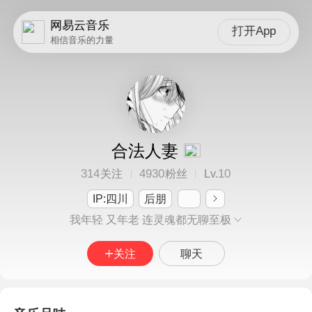
网易云音乐
打开App
相信音乐的力量
合法人妻
314
4930
10
关注
粉丝
Lv.
IP:四川
后朋
我年轻 又年老 连灵魂都无聊至极
关注
聊天