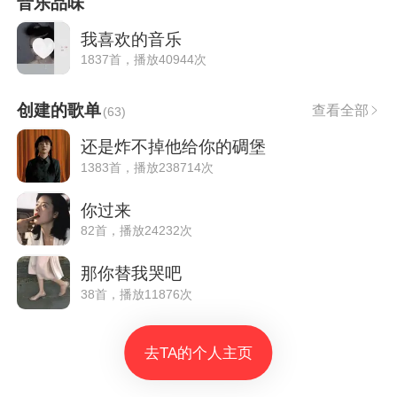
音乐品味
我喜欢的音乐
1837首，播放40944次
创建的歌单
查看全部
(
63
)
还是炸不掉他给你的碉堡
1383首，播放238714次
你过来
82首，播放24232次
那你替我哭吧
38首，播放11876次
去TA的个人主页