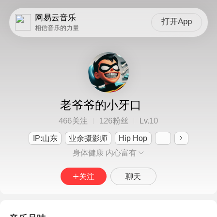
网易云音乐
打开App
相信音乐的力量
老爷爷的小牙口
466
126
10
关注
粉丝
Lv.
IP:山东
业余摄影师
Hip Hop
身体健康 内心富有
关注
聊天