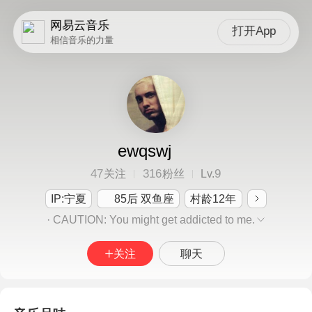
网易云音乐
打开App
相信音乐的力量
ewqswj
47
316
9
关注
粉丝
Lv.
IP:宁夏
85后 双鱼座
村龄12年
· CAUTION: You might get addicted to me.
关注
聊天