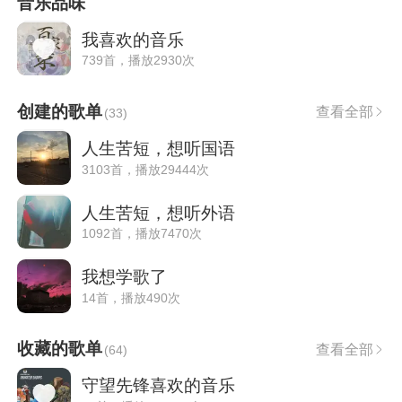
音乐品味
我喜欢的音乐
739首，播放2930次
创建的歌单
查看全部
(
33
)
人生苦短，想听国语
3103首，播放29444次
人生苦短，想听外语
1092首，播放7470次
我想学歌了
14首，播放490次
收藏的歌单
查看全部
(
64
)
守望先锋喜欢的音乐