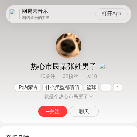
网易云音乐
打开App
相信音乐的力量
热心市民某张姓男子
40
32
10
关注
粉丝
Lv.
IP:内蒙古
什么类型都听听
篮球
就是个热心市民罢了
关注
聊天