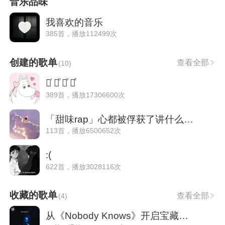
音乐品味
我喜欢的音乐
385首，播放112499次
创建的歌单
查看全部
(
10
)
♡ͥ ♡ͦ ♡ͮ ♡ͤ
389首，播放17306600次
「甜味rap」心都被俘获了讲什么道理
113首，播放6500652次
:(
622首，播放3028116次
收藏的歌单
查看全部
(
4
)
从《Nobody Knows》开启宝藏音乐环游|宝藏雷达