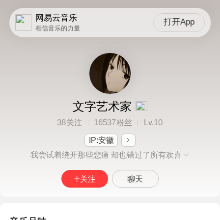
网易云音乐
打开App
相信音乐的力量
文字艺术家
38
16537
10
关注
粉丝
Lv.
IP:安徽
我尝试着绕开那些悲痛 却也错过了所有欢喜
关注
聊天