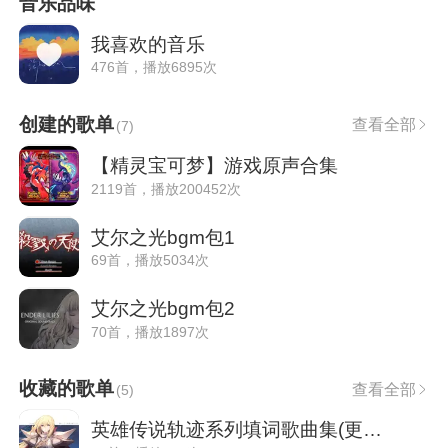
音乐品味
我喜欢的音乐
476首，播放6895次
创建的歌单
查看全部
(
7
)
【精灵宝可梦】游戏原声合集
2119首，播放200452次
艾尔之光bgm包1
69首，播放5034次
艾尔之光bgm包2
70首，播放1897次
收藏的歌单
查看全部
(
5
)
英雄传说轨迹系列填词歌曲集(更新至创轨)