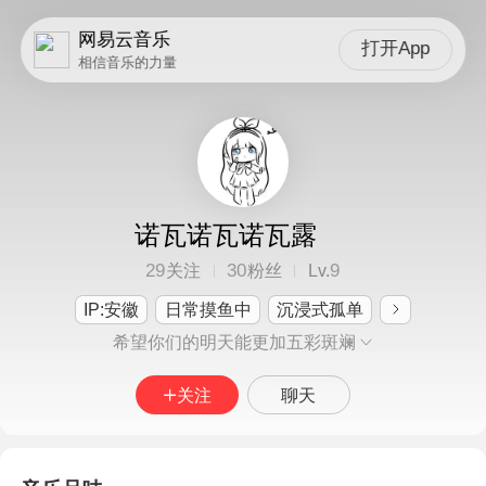
网易云音乐
打开App
相信音乐的力量
诺瓦诺瓦诺瓦露
29
30
9
关注
粉丝
Lv.
IP:安徽
日常摸鱼中
沉浸式孤单
希望你们的明天能更加五彩斑斓
关注
聊天