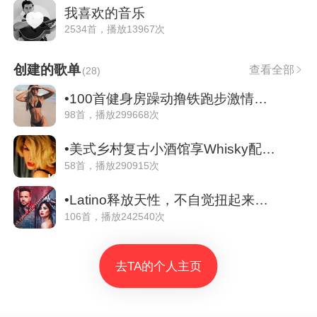
我喜欢的音乐
2534首，播放13967次
创建的歌单
查看全部
(
28
)
•100首健身房躁动撸铁跑步激情爆棚•01
98首，播放299668次
•美式乡村复古小酒馆享Whisky配抒情Jazz•
58首，播放290915次
•Latino释放天性，不自觉扭起来的西语歌•
106首，播放242540次
去TA的个人主页