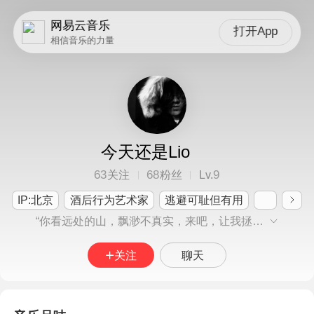
网易云音乐
打开App
相信音乐的力量
今天还是Lio
63
68
9
关注
粉丝
Lv.
IP:北京
酒后行为艺术家
逃避可耻但有用
“你看远处的山，飘渺不真实，来吧，让我拯救你”
关注
聊天