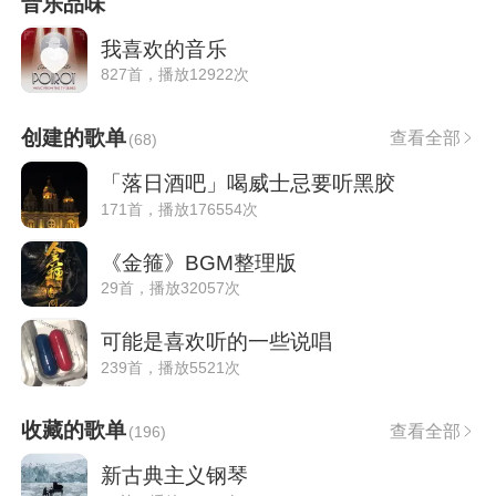
音乐品味
我喜欢的音乐
827首，播放12922次
创建的歌单
查看全部
(
68
)
「落日酒吧」喝威士忌要听黑胶
171首，播放176554次
《金箍》BGM整理版
29首，播放32057次
可能是喜欢听的一些说唱
239首，播放5521次
收藏的歌单
查看全部
(
196
)
新古典主义钢琴