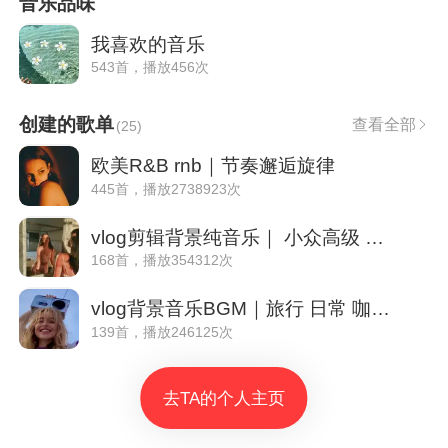
音乐品味
我喜欢的音乐
543首，播放456次
创建的歌单
查看全部
(
25
)
欧美R&B rnb｜节奏邂逅旋律
445首，播放2738923次
vlog剪辑背景纯音乐｜ 小众高级 舒缓治愈
168首，播放354312次
vlog背景音乐BGM｜旅行 日常 咖啡 学习
139首，播放246125次
去TA的个人主页