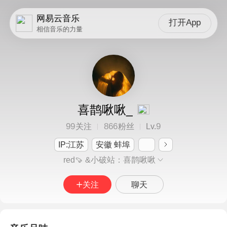
网易云音乐
打开App
相信音乐的力量
喜鹊啾啾_
99
866
9
关注
粉丝
Lv.
IP:江苏
安徽 蚌埠
red🍠 &小破站：喜鹊啾啾
关注
聊天