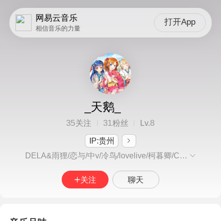
网易云音乐
打开App
相信音乐的力量
_天鹅_
35
31
8
关注
粉丝
Lv.
IP:贵州
DELA&雨狸/恋与/中v/冷鸟/lovelive/柯暮卿/Chilichill 歌单可看喜好 多家路人粉 偶尔听听英语日语歌 一段时间会喜欢听一种类型的歌，对暴火的歌提不起兴趣，不听梗曲口水歌（除非真的特别好听或者是喜欢的人写的） 同好欢迎互关，互关请dd 半吊子词作可合作
关注
聊天