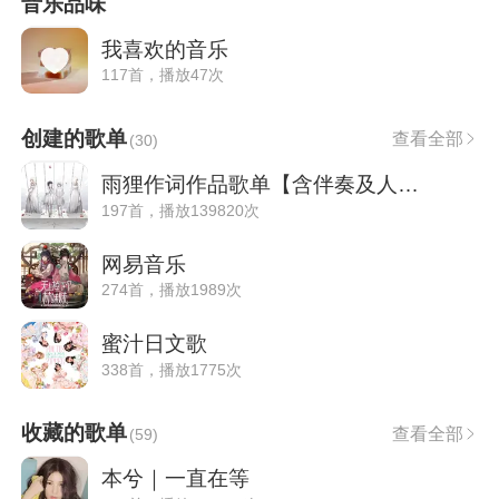
音乐品味
我喜欢的音乐
117首，播放47次
创建的歌单
查看全部
(
30
)
雨狸作词作品歌单【含伴奏及人声本家】
197首，播放139820次
网易音乐
274首，播放1989次
蜜汁日文歌
338首，播放1775次
收藏的歌单
查看全部
(
59
)
本兮｜一直在等