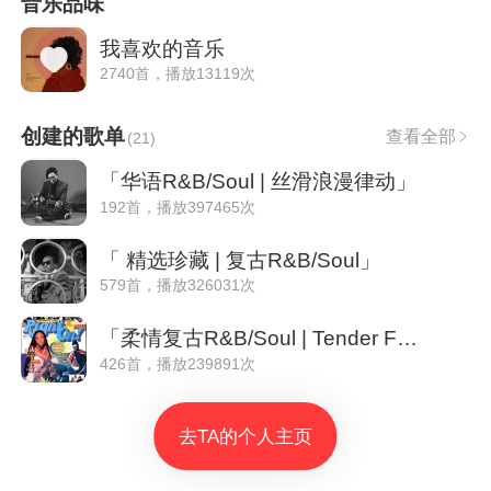
音乐品味
我喜欢的音乐
2740首，播放13119次
创建的歌单
查看全部
(
21
)
「华语R&B/Soul | 丝滑浪漫律动」
192首，播放397465次
「 精选珍藏 | 复古R&B/Soul」
579首，播放326031次
「柔情复古R&B/Soul | Tender Feelings」
426首，播放239891次
去TA的个人主页