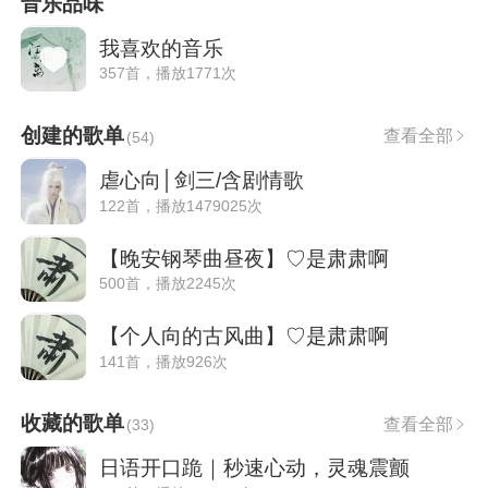
音乐品味
我喜欢的音乐
357首，播放1771次
创建的歌单
查看全部
(
54
)
虐心向│剑三/含剧情歌
122首，播放1479025次
【晚安钢琴曲昼夜】♡是肃肃啊
500首，播放2245次
【个人向的古风曲】♡是肃肃啊
141首，播放926次
收藏的歌单
查看全部
(
33
)
日语开口跪｜秒速心动，灵魂震颤