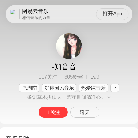
网易云音乐
打开App
相信音乐的力量
-知音音
117
305
9
关注
粉丝
Lv.
IP:湖南
沉迷国风音乐
热爱纯音乐
多识草木少识人，常守世间清净心。
关注
聊天