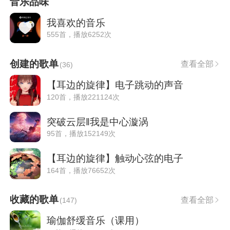
音乐品味
我喜欢的音乐
555首，播放6252次
创建的歌单
查看全部
(
36
)
【耳边的旋律】电子跳动的声音
120首，播放221124次
突破云层‖我是中心漩涡
95首，播放152149次
【耳边的旋律】触动心弦的电子
164首，播放76652次
收藏的歌单
查看全部
(
147
)
瑜伽舒缓音乐（课用）