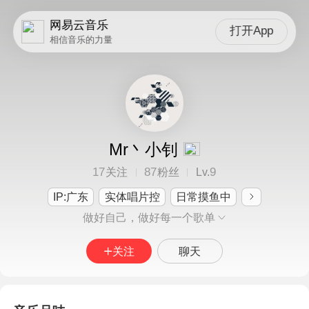
网易云音乐
打开App
相信音乐的力量
Mr丶小钊
17
87
9
关注
粉丝
Lv.
IP:广东
实体唱片控
日常摸鱼中
做好自己，做好每一个歌单
关注
聊天