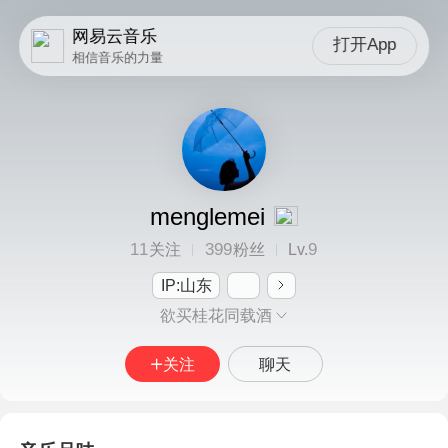
网易云音乐
打开App
相信音乐的力量
menglemei
11
399
9
关注
粉丝
Lv.
IP:山东
欲买桂花同载酒
关注
聊天