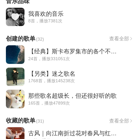
音乐品味
我喜欢的音乐
8首，播放7381次
创建的歌单
查看全部
(
32
)
【经典】斯卡布罗集市的各个不同版本
24首，播放331051次
【另类】迷之歌名
1768首，播放145238次
那些歌名超级长，但还很好听的歌
165首，播放47899次
收藏的歌单
查看全部
(
31
)
古风｜向江南折过花对春风与红蜡•戏腔歌曲