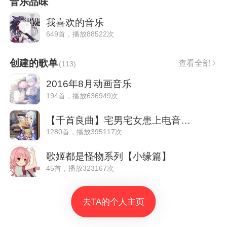
音乐品味
我喜欢的音乐
649首，播放88522次
创建的歌单
查看全部
(
113
)
2016年8月动画音乐
194首，播放636949次
【千首良曲】宅男宅女患上电音病 竟然是。
1280首，播放395117次
歌姬都是怪物系列【小缘篇】
45首，播放323167次
去TA的个人主页