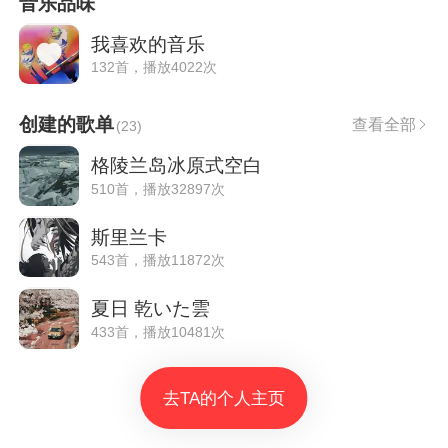
音乐品味
我喜欢的音乐
132首，播放4022次
创建的歌单
查看全部
(
23
)
格陵兰岛冰原式空白
510首，播放32897次
斯里兰卡
543首，播放11872次
夏日 乾いた雲
433首，播放10481次
去TA的个人主页