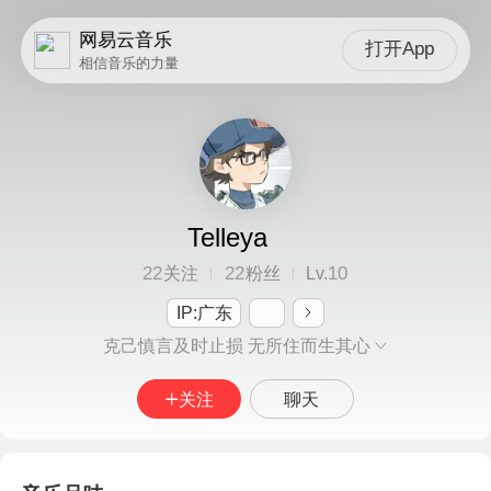
网易云音乐
打开App
相信音乐的力量
Telleya
22
22
10
关注
粉丝
Lv.
IP:广东
克己慎言及时止损 无所住而生其心
关注
聊天