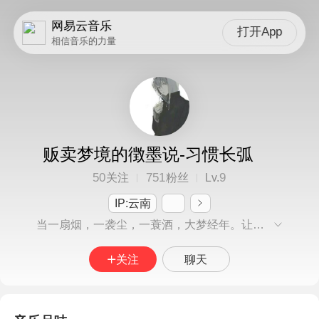
网易云音乐
打开App
相信音乐的力量
贩卖梦境的徴墨说-习惯长弧
50
751
9
关注
粉丝
Lv.
IP:云南
当一扇烟，一袭尘，一蓑酒，大梦经年。让从前事，从此借，从头越，从来盈缺。
关注
聊天