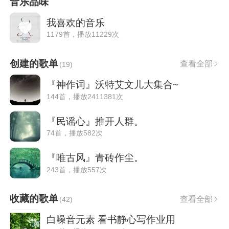
音乐品味
我喜欢的音乐
1179首，播放11229次
创建的歌单
查看全部
(
19
)
『神作词』沃特艾文儿大集合~
144首，播放2411381次
『民谣心』推开人群。
74首，播放582次
『唯古风』青砖作尘。
243首，播放557次
收藏的歌单
查看全部
(
42
)
白噪音元素 看书静心写作业用