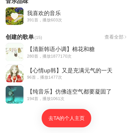
音乐品味
我喜欢的音乐
391首，播放603次
创建的歌单
查看全部
(
15
)
【清新韩语小调】棉花和糖
280首，播放1877170次
【心情up韩】又是充满元气的一天
96首，播放1477次
【纯音乐】仿佛连空气都要凝固了
194首，播放1061次
去TA的个人主页