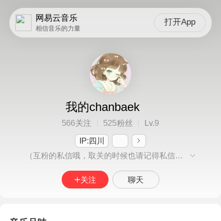
网易云音乐
打开App
相信音乐的力量
我的chanbaek
566
525
9
关注
粉丝
Lv.
IP:四川
（互粉的私信哦，取关的时候也请记得私信）嘿，有没有人玩全民k歌啊，还是这个id，没事互相关注一下啦😘
关注
聊天