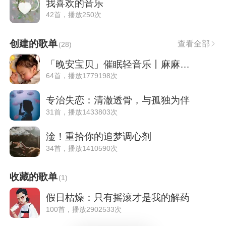
我喜欢的音乐
42首，播放250次
创建的歌单
查看全部
(
28
)
「晚安宝贝」催眠轻音乐丨麻麻必备
64首，播放1779198次
专治失恋：清澈透骨，与孤独为伴
31首，播放1433803次
淦！重拾你的追梦调心剂
34首，播放1410590次
收藏的歌单
(
1
)
假日枯燥：只有摇滚才是我的解药
100首，播放2902533次