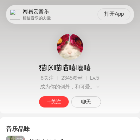
网易云音乐
打开App
相信音乐的力量
猫咪喵喵嘻嘻嘻
8
2345
5
关注
粉丝
Lv.
成为你的例外，和可爱。
关注
聊天
音乐品味