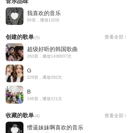
音乐品味
我喜欢的音乐
56首，播放110次
创建的歌单
查看全部
(
5
)
超级好听的韩国歌曲
283首，播放1438937次
G
229首，播放292次
B
145首，播放121次
收藏的歌单
查看全部
(
4
)
懵逼妹妹啊喜欢的音乐