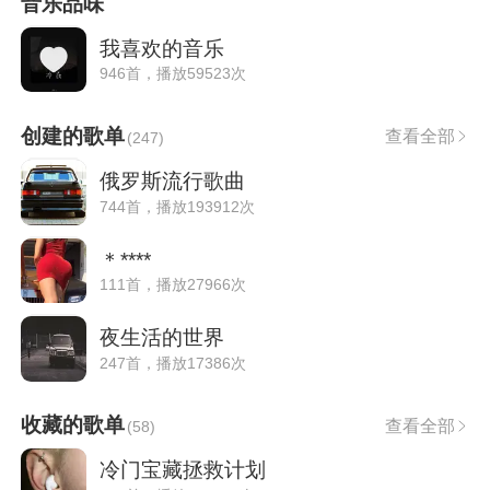
音乐品味
我喜欢的音乐
946首，播放59523次
创建的歌单
查看全部
(
247
)
俄罗斯流行歌曲
744首，播放193912次
＊****
111首，播放27966次
夜生活的世界
247首，播放17386次
收藏的歌单
查看全部
(
58
)
冷门宝藏拯救计划