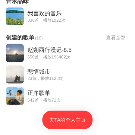
音乐品味
我喜欢的音乐
336首，播放1922次
创建的歌单
查看全部
(
10
)
赵朔西行漫记-8.5
650首，播放196462次
悲情城市
23首，播放1128次
正序歌单
642首，播放71次
去TA的个人主页