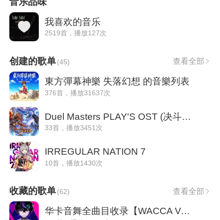
音乐品味
我喜欢的音乐
2519首，播放127次
创建的歌单
查看全部
(
45
)
東方彈幕神樂 失落幻想 的音樂列表
376首，播放31637次
Duel Masters PLAY'S OST (决斗大师PLAY'S)
33首，播放3451次
IRREGULAR NATION 7
10首，播放1430次
收藏的歌单
查看全部
(
62
)
华卡音舞全曲目收录【WACCA Ver.∞】