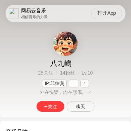
网易云音乐
打开App
相信音乐的力量
八九嶋
25
14
10
关注
粉丝
Lv.
IP:菲律宾
外在快樂，內在悲傷。
关注
聊天