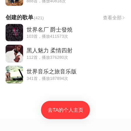
888首，播放40818次
创建的歌单
查看全部
(
421
)
世界名厂 爵士發燒
103首，播放411573次
黑人魅力 柔情四射
112首，播放376280次
世界音乐之旅音乐版
341首，播放187894次
去TA的个人主页