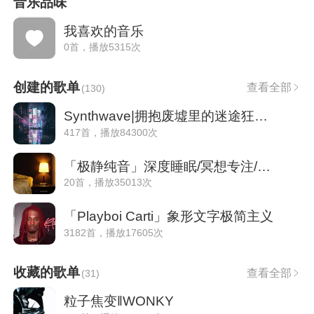
音乐品味
我喜欢的音乐
0首，播放5315次
创建的歌单
查看全部
(
130
)
Synthwave|拥抱废墟里的迷途狂欢赛博朋克
417首，播放84300次
「极静纯音」深度睡眠/冥想专注/安抚情绪
20首，播放35013次
「Playboi Carti」象形文字极简主义
3182首，播放17605次
收藏的歌单
查看全部
(
31
)
粒子焦变‖WONKY