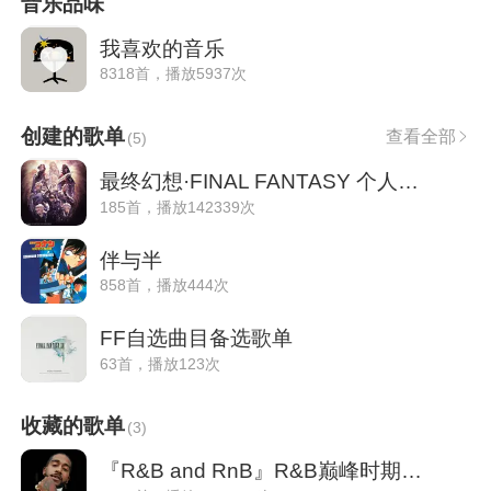
音乐品味
我喜欢的音乐
8318首，播放5937次
创建的歌单
查看全部
(
5
)
最终幻想·FINAL FANTASY 个人推荐曲目合集
185首，播放142339次
伴与半
858首，播放444次
FF自选曲目备选歌单
63首，播放123次
收藏的歌单
(
3
)
『R&B and RnB』R&B巅峰时期作品大全