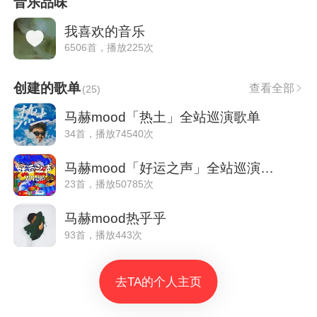
音乐品味
我喜欢的音乐
6506首，播放225次
创建的歌单
查看全部
(
25
)
马赫mood「热土」全站巡演歌单
34首，播放74540次
马赫mood「好运之声」全站巡演歌单
23首，播放50785次
马赫mood热乎乎
93首，播放443次
去TA的个人主页