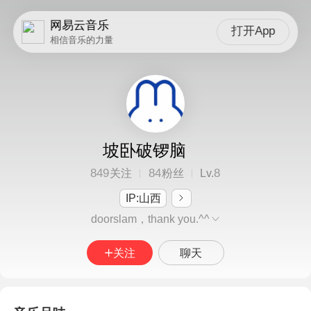
网易云音乐
打开App
相信音乐的力量
坡卧破锣脑
849
84
8
关注
粉丝
Lv.
IP:山西
doorslam，thank you.^^
关注
聊天