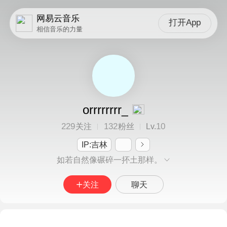
网易云音乐
打开App
相信音乐的力量
orrrrrrrr_
229
132
10
关注
粉丝
Lv.
IP:吉林
如若自然像碾碎一抔土那样。
关注
聊天