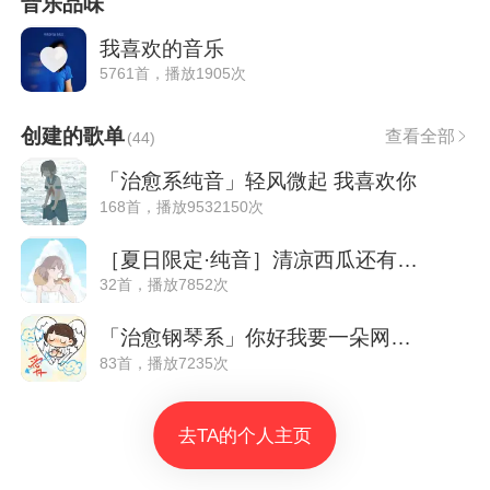
音乐品味
我喜欢的音乐
5761首，播放1905次
创建的歌单
查看全部
(
44
)
「治愈系纯音」轻风微起 我喜欢你
168首，播放9532150次
［夏日限定·纯音］清凉西瓜还有可爱的你
32首，播放7852次
「治愈钢琴系」你好我要一朵网愈云
83首，播放7235次
去TA的个人主页