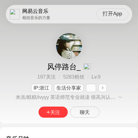
网易云音乐
打开App
相信音乐的力量
风停路台_
197
5283
9
关注
粉丝
Lv.
IP:浙江
生活分享家
米羔/糕糕/ivyyy 英语师范专业就读 很高兴认识你o3o
关注
聊天