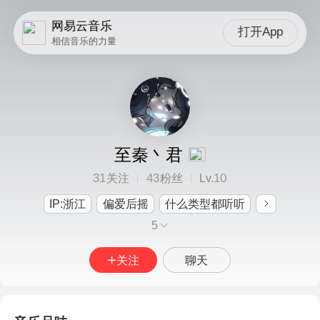
网易云音乐
打开App
相信音乐的力量
至秦丶君
31
43
10
关注
粉丝
Lv.
IP:浙江
偏爱后摇
什么类型都听听
5
关注
聊天