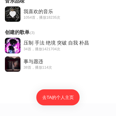
音乐品味
我喜欢的音乐
1054首，播放18235次
创建的歌单
(
3
)
压制 手法 绝境 突破 自我 朴昌
34首，播放1421704次
事与愿违
38首，播放114次
去TA的个人主页