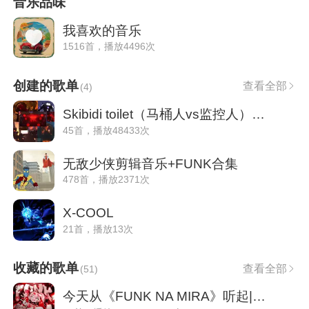
音乐品味
我喜欢的音乐
1516首，播放4496次
创建的歌单
查看全部
(
4
)
Skibidi toilet（马桶人vs监控人）纯音效
45首，播放48433次
无敌少侠剪辑音乐+FUNK合集
478首，播放2371次
X-COOL
21首，播放13次
收藏的歌单
查看全部
(
51
)
今天从《FUNK NA MIRA》听起|私人雷达