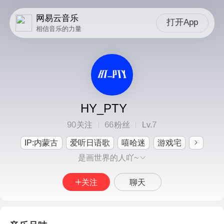
网易云音乐
打开App
相信音乐的力量
HY_PTY
90
66
7
关注
粉丝
Lv.
IP:内蒙古
爱听日语歌
嘻哈迷
游戏宅
是画世界的人吖~
关注
聊天